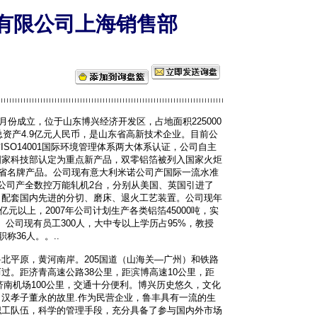
有限公司上海销售部
8月份成立，位于山东博兴经济开发区，占地面积225000
总资产4.9亿元人民币，是山东省高新技术企业。目前公
与ISO14001国际环境管理体系两大体系认证，公司自主
国家科技部认定为重点新产品，双零铝箔被列入国家火炬
东省名牌产品。公司现有意大利米诺公司产国际一流水准
公司产全数控万能轧机2台，分别从美国、英国引进了
，配套国内先进的分切、磨床、退火工艺装置。公司现年
0亿元以上，2007年公司计划生产各类铝箔45000吨，实
右。公司现有员工300人，大中专以上学历占95%，教授
称36人。。..
北平原，黄河南岸。205国道（山海关―广州）和铁路
过。距济青高速公路38公里，距滨博高速10公里，距
距济南机场100公里，交通十分便利。博兴历史悠久，文化
汉孝子董永的故里.作为民营企业，鲁丰具有一流的生
职工队伍，科学的管理手段，充分具备了参与国内外市场