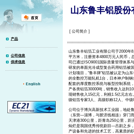
山东鲁丰铝股份
[ 公司简介 ]
产品
山东鲁丰铝箔工业有限公司于2000年
公司信息
平方米，注册资本4800万元人民币，
供求信息
司已通过ISO9001国际质量管理体系
研发的单面光冷成型复合药用铝箔被
计划项目，“鲁丰牌”铝箔被认定为山
的全数控万能轧机1台，日本神户制钢
配套的厚度数控系统与板型控制系统
产各类铝箔30000吨，销售收入达到1
现销售收入15亿元，利税1.5亿元左
级铝箔专家3人、高级职称12人、中级职
公司位于博兴高新技术工业园，地处鲁
（东营―淄博，与胶济线相连）穿门而
天津港300公里，距青岛250公里，
灿烂是我国优秀传统剧目―吕剧之乡，
产设备和先进的技术工艺，高素质的